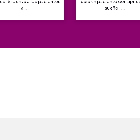
es. Si deriva a los pacientes
para un paciente con apne
a ...
sueño. ...