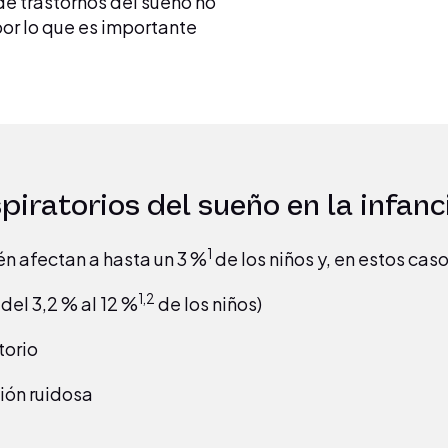
de trastornos del sueño no
por lo que es importante
iratorios del sueño en la infanc
1
én afectan a hasta un 3 %
de los niños y, en estos cas
1,2
del 3,2 % al 12 %
de los niños)
torio
ión ruidosa