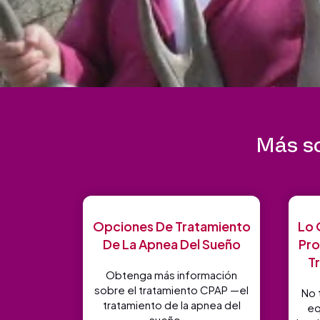
Más so
Opciones De Tratamiento
Lo 
De La Apnea Del Sueño
Pro
T
Obtenga más información
sobre el tratamiento CPAP —el
No 
tratamiento de la apnea del
eq
sueño ...