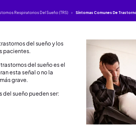
stornos Respiratorios Del Sueño (TRS)
Síntomas Comunes De Trastorno
trastornos del sueño y los
s pacientes.
trastornos del sueño es el
an esta señal o no la
 más grave.
os del sueño pueden ser: