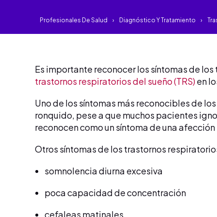
Profesionales De Salud
Diagnóstico Y Tratamiento
Tra
Es importante reconocer los síntomas de los 
trastornos respiratorios del sueño (TRS)
en lo
Uno de los síntomas más reconocibles de los 
ronquido, pese a que muchos pacientes ignor
reconocen como un síntoma de una afección
Otros síntomas de los trastornos respiratori
somnolencia diurna excesiva
poca capacidad de concentración
cefaleas matinales