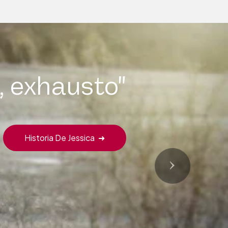
, exhausto"
Historia De Jessica
➜