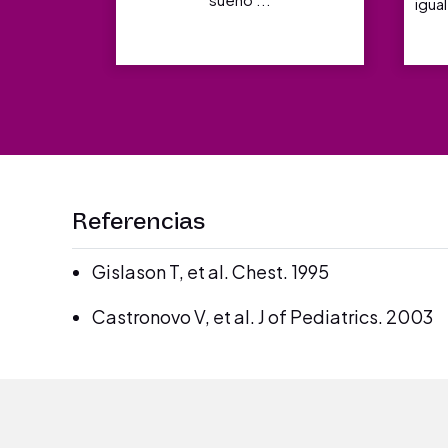
igual
Referencias
Gislason T, et al. Chest. 1995
Castronovo V, et al. J of Pediatrics. 2003