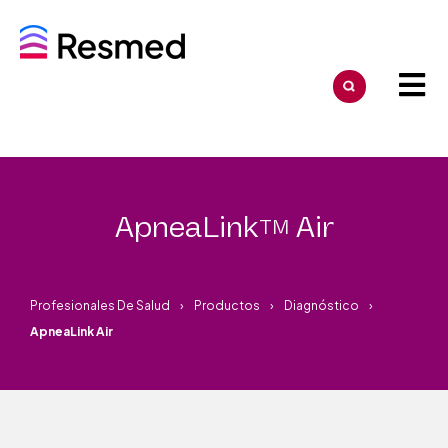
ApneaLink
Air
TM
Profesionales De Salud
Productos
Diagnóstico
ApneaLink Air