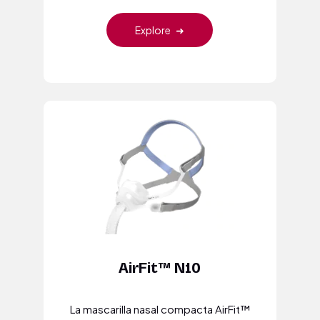
Explore
➜
AirFit™ N10
La mascarilla nasal compacta AirFit™