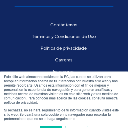
Contáctenos
Términos y Condiciones de Uso
Política de privacidade
Carreras
Inversores
Este sitio web almacena cookies en tu PC, las cuales se utilizan para
recopilar información acerca de tu interacción con nuestro sitio web y nos
permite recordarte. Usamos esta información con el fin de mejorar y
Síguenos en nuestras redes sociales:
personalizar tu experiencia de navegación y para generar analíticas y
métricas acerca de nuestros visitantes en este sitio web y otros medios de
comunicación. Para conocer más acerca de las cookies, consulta nuestra
política de privacidad.
Si rechazas, no se hará seguimiento de tu información cuando visites este
sitio web. Se usará una sola cookie en tu navegador para recordar tu
All rights reserved.© 2020 Resmed
preferencia de que no se te haga seguimiento.