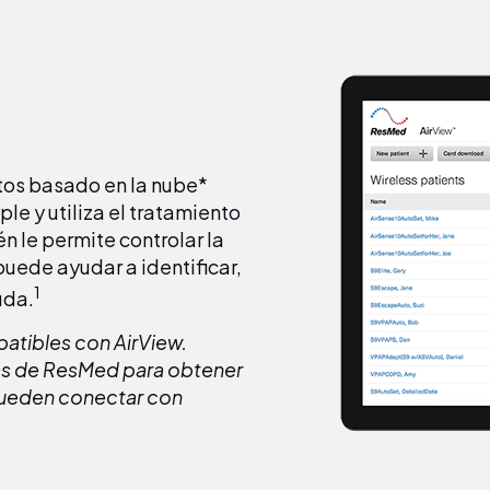
tos basado en la nube*
le y utiliza el tratamiento
 le permite controlar la
puede ayudar a identificar,
1
uda.
atibles con AirView.
as de ResMed para obtener
pueden conectar con