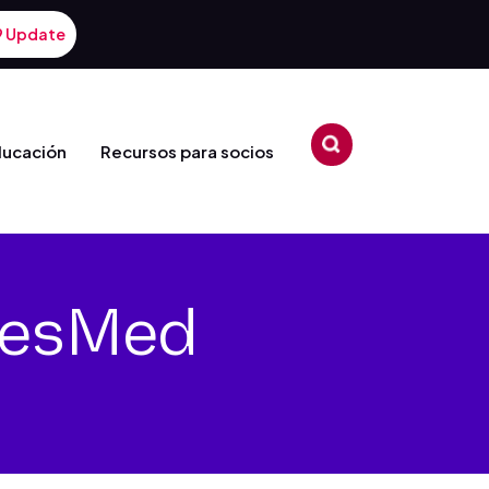
9 Update
ducación
Recursos para socios
 ResMed