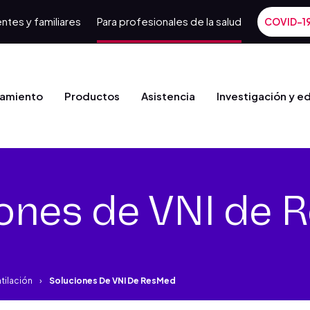
ntes y familiares
Para profesionales de la salud
COVID-1
tamiento
Productos
Asistencia
Investigación y e
ones de VNI de
tilación
Soluciones De VNI De ResMed