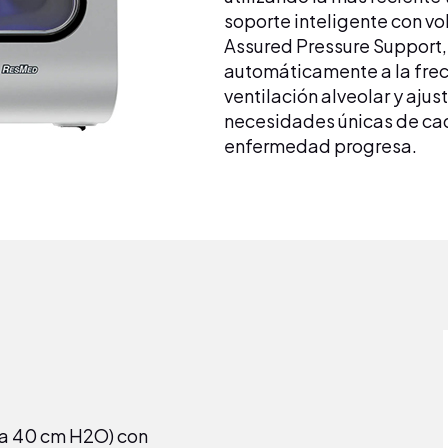
soporte inteligente con v
Assured Pressure Support,
automáticamente a la frecu
ventilación alveolar y ajus
necesidades únicas de cad
enfermedad progresa.
ta 40 cm H2O) con