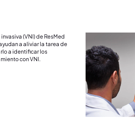
o invasiva (VNI) de ResMed
yudan a aliviar la tarea de
o a identificar los
amiento con VNI.