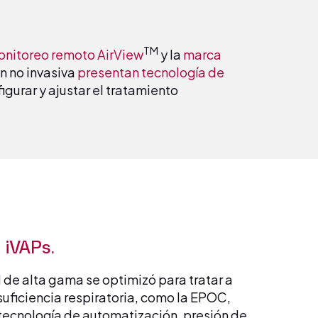
TM
nitoreo remoto AirView
y la
marca
n no invasiva
presentan tecnología de
igurar y ajustar el tratamiento
 iVAPs.
l de alta gama se optimizó para tratar a
suficiencia respiratoria, como la EPOC,
 tecnología de automatización, presión de