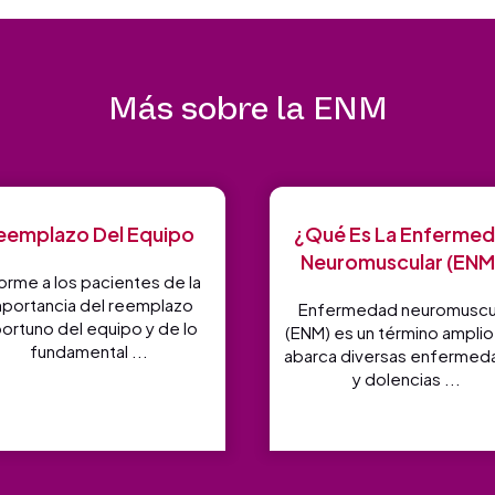
Más sobre la ENM
eemplazo Del Equipo
¿Qué Es La Enferme
Neuromuscular (ENM
orme a los pacientes de la
mportancia del reemplazo
Enfermedad neuromuscu
ortuno del equipo y de lo
(ENM) es un término ampli
fundamental ...
abarca diversas enfermed
y dolencias ...