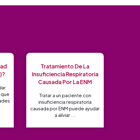
dad
Tratamiento De La
)?
Insuficiencia Respiratoria
Causada Por La ENM
lar
o que
Tratar a un paciente con
ades
insuficiencia respiratoria
causada por ENM puede ayudar
a aliviar ...