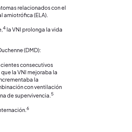
íntomas relacionados con el
l amiotrófica (ELA).
4
e,
la VNI prolonga la vida
 Duchenne (DMD):
pacientes consecutivos
 que la VNI mejoraba la
 incrementaba la
mbinación con ventilación
5
na de supervivencia.
6
nternación.