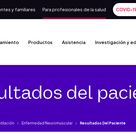
ntes y familiares
Para profesionales de la salud
COVID-1
tamiento
Productos
Asistencia
Investigación y e
ultados del paci
tilación
Enfermedad Neuromuscular
Resultados Del Paciente