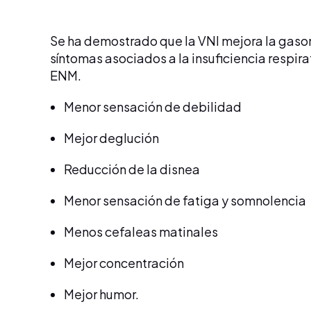
Se ha demostrado que la VNI mejora la gasome
síntomas asociados a la insuficiencia respir
ENM.
Menor sensación de debilidad
Mejor deglución
Reducción de la disnea
Menor sensación de fatiga y somnolencia
Menos cefaleas matinales
Mejor concentración
Mejor humor.