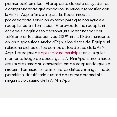
permaneció en ellas). El propósito de esto es ayudarnos
a comprender de qué modo los usuarios interactúan con
la AirMini App, a fin de mejorarla. Recurrimos a un
proveedor de servicios externo para que nos ayude a
recopilar esta información. El proveedor no recopila ni
accede a ningún dato personal (ni al identificador del
teléfono en los dispositivos iOS™, ni a la ID de anunciante
en los dispositivos Android™) ni a los datos del Equipo, ni
relaciona dichos datos con los datos de uso de la AirMini
App. Usted puede
optar por no participar
en cualquier
momento luego de descargar la AirMini App; si no lo hace,
estará prestando su consentimiento y aceptando que se
recoja información anónima. Estos datos de ningún modo
permitirán identificarlo a usted de forma personal ni a
ningún otro usuario de la AirMini App.