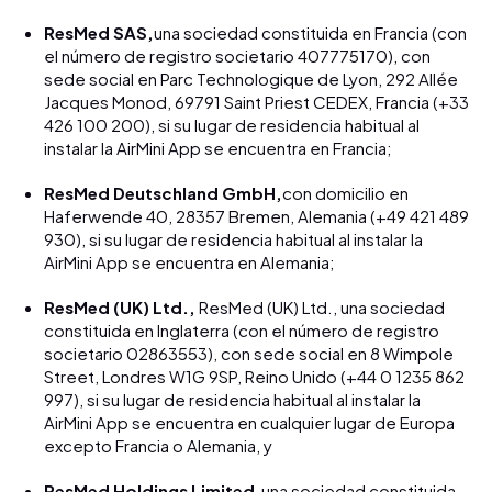
ResMed SAS,
una sociedad constituida en Francia (con
el número de registro societario 407775170), con
sede social en Parc Technologique de Lyon, 292 Allée
Jacques Monod, 69791 Saint Priest CEDEX, Francia (+33
426 100 200), si su lugar de residencia habitual al
instalar la AirMini App se encuentra en Francia;
ResMed Deutschland GmbH,
con domicilio en
Haferwende 40, 28357 Bremen, Alemania (+49 421 489
930), si su lugar de residencia habitual al instalar la
AirMini App se encuentra en Alemania;
ResMed (UK) Ltd.,
ResMed (UK) Ltd., una sociedad
constituida en Inglaterra (con el número de registro
societario 02863553), con sede social en 8 Wimpole
Street, Londres W1G 9SP, Reino Unido (+44 0 1235 862
997), si su lugar de residencia habitual al instalar la
AirMini App se encuentra en cualquier lugar de Europa
excepto Francia o Alemania, y
ResMed Holdings Limited,
una sociedad constituida