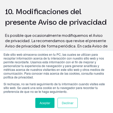
10. Modificaciones del
presente Aviso de privacidad
Es posible que ocasionalmente modifiquemos el Aviso
de privacidad. La recomendamos que revise el presente
Aviso de privacidad de forma periódica. En cada Aviso de
privacidad se incluye la fecha en la que fue modificado
Este sitio web almacena cookies en tu PC, las cuales se utilizan para
por última vez. Si modificamos el Aviso de privacidad, le
recopilar información acerca de tu interacción con nuestro sitio web y nos
avisaremos como corresponda. Si hacemos alguna
permite recordarte. Usamos esta información con el fin de mejorar y
personalizar tu experiencia de navegación y para generar analíticas y
modificación sustancial, le pediremos que examine y
métricas acerca de nuestros visitantes en este sitio web y otros medios de
vuelva a aceptar el Aviso de privacidad. Si usted continúa
comunicación. Para conocer más acerca de las cookies, consulta nuestra
política de privacidad.
usando la AirMini App y el Equipo, estará confirmando su
aceptación de las modificaciones del Aviso de
Si rechazas, no se hará seguimiento de tu información cuando visites este
sitio web. Se usará una sola cookie en tu navegador para recordar tu
privacidad. Si no acepta el Aviso de privacidad
preferencia de que no se te haga seguimiento.
modificado, puede optar por dejar de utilizar la AirMini
App y el Equipo.
Aceptar
Declinar