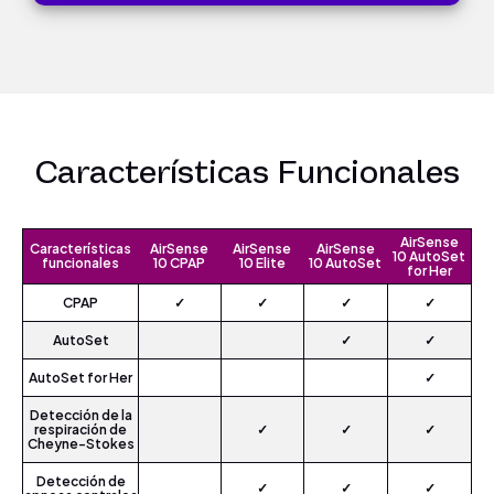
Características Funcionales
AirSense
Características
AirSense
AirSense
AirSense
10 AutoSet
funcionales
10 CPAP
10 Elite
10 AutoSet
for Her
CPAP
✓
✓
✓
✓
AutoSet
✓
✓
AutoSet for Her
✓
Detección de la
respiración de
✓
✓
✓
Cheyne-Stokes
Detección de
✓
✓
✓