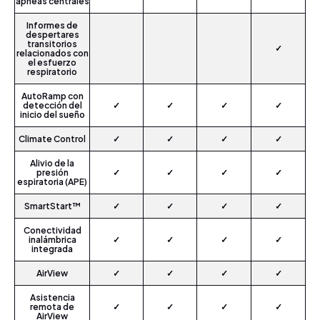
apneas centrales
Informes de
despertares
transitorios
✓
relacionados con
el esfuerzo
respiratorio
AutoRamp con
detección del
✓
✓
✓
✓
inicio del sueño
Climate Control
✓
✓
✓
✓
Alivio de la
presión
✓
✓
✓
✓
espiratoria (APE)
SmartStart™
✓
✓
✓
✓
Conectividad
inalámbrica
✓
✓
✓
✓
integrada
AirView
✓
✓
✓
✓
Asistencia
remota de
✓
✓
✓
✓
AirView