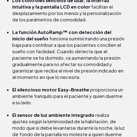
Los controles sencillos de usar, la interfaz
intuitiva y la pantalla LCD en color
facilitan el
desplazamiento por los menús y la personalización
de los parámetros de comodidad.
La función AutoRamp™ con detección del
inicio del sueño
funciona suministrando una presión
baja para contribuir a que los pacientes concilien el
sueño con facilidad. Cuando detecta que el
paciente se ha dormido, va aumentando la presión
gradualmente para no afectar su comodidad y
garantizar que reciba el nivel de presión indicado en
el momento en que lo necesita.
El silencioso motor Easy-Breathe
proporciona un
ambiente tranquilo para el paciente y quien duerme
a su lado.
El sensor de luz ambiente integrado
realiza
ajustes según la luminosidad de la habitación, de
modo que si debe levantarse durante la noche, la luz
de fondo de la pantalla no moleste a quien duerme