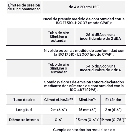
Límites de presión
de 4 a 20 cm H2O
de funcionamiento
Nivel de presión medido de conformidad con la
ISO 17510-1:2007 (modo CPAP):
Tubo de aire
26,6 dBA con una
SlimLine o
incertidumbre de 2 dBA
estándar
Nivel de potencia medido de conformidad con
la ISO 17510-1:2007 (modo CPAP):
Tubo de aire
34,6 dBA con una
SlimLine o
incertidumbre de 2 dBA
estándar
Sonido (valores de emisión sonora declarados
mediante dos números de conformidad con la
ISO 4871:1996).
Tubo de aire
ClimateLineAir™
SlimLine™
Estándar
Longitud
2 m (6'6”)
15 mm (6”)
2 m (6’6”)
Diámetro interno
0,6"
15 mm (0,6”)"
19 mm (0,75”)"
Cumple con todos los requisitos de