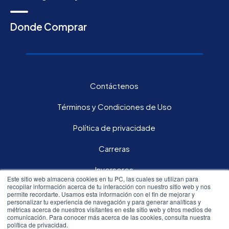
Donde Comprar
Contáctenos
Términos y Condiciones de Uso
Política de privacidade
Carreras
Inversores
Este sitio web almacena cookies en tu PC, las cuales se utilizan para
recopilar información acerca de tu interacción con nuestro sitio web y nos
permite recordarte. Usamos esta información con el fin de mejorar y
Síguenos en nuestras redes sociales:
personalizar tu experiencia de navegación y para generar analíticas y
métricas acerca de nuestros visitantes en este sitio web y otros medios de
comunicación. Para conocer más acerca de las cookies, consulta nuestra
política de privacidad.