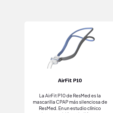
AirFit P10
La AirFit P10 de ResMed es la
mascarilla CPAP más silenciosa de
ResMed. En un estudio clínico