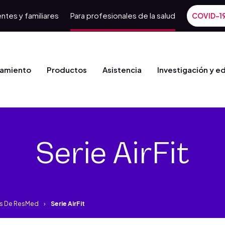
ntes y familiares
Para profesionales de la salud
COVID-1
tamiento
Productos
Asistencia
Investigación y e
Serie AirFit
os De ResMed
Serie AirFit