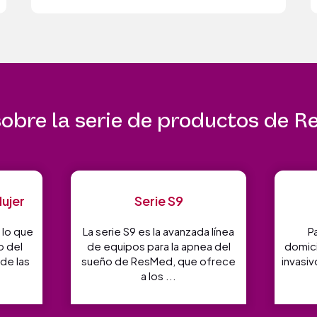
obre la serie de productos de 
ujer
Serie S9
lo que
La serie S9 es la avanzada línea
P
o del
de equipos para la apnea del
domici
de las
sueño de ResMed, que ofrece
invasiv
a los ...