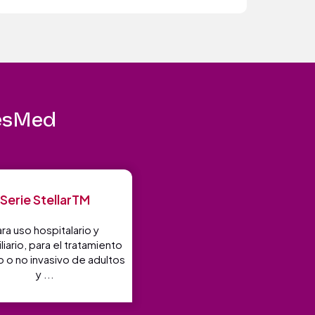
ResMed
Serie StellarTM
ara uso hospitalario y
liario, para el tratamiento
o o no invasivo de adultos
y ...