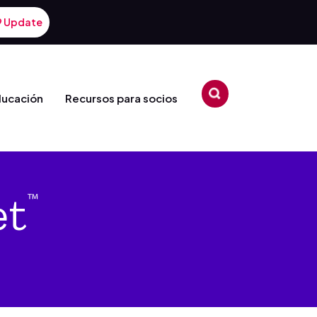
9 Update
ducación
Recursos para socios
et
™