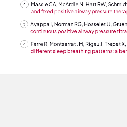
Massie CA, McArdle N, Hart RW, Schmi
and fixed positive airway pressure thera
Ayappa I, Norman RG, Hosselet JJ, Grue
continuous positive airway pressure titra
Farre R, Montserrat JM, Rigau J, Trepat X
different sleep breathing patterns: a be