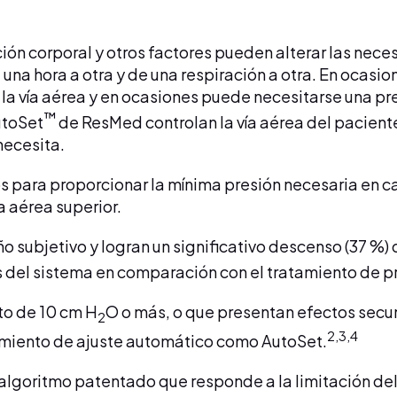
ón corporal y otros factores pueden alterar las neces
 una hora a otra y de una respiración a otra. En ocas
a vía aérea y en ocasiones puede necesitarse una pr
™
utoSet
de ResMed controlan la vía aérea del paciente
necesita.
 para proporcionar la mínima presión necesaria en c
a aérea superior.
o subjetivo y logran un significativo descenso (37 %)
 del sistema en comparación con el tratamiento de pr
to de 10 cm H
O o más, o que presentan efectos secu
2
2,3,4
amiento de ajuste automático como AutoSet.
lgoritmo patentado que responde a la limitación del f