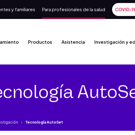
ntes y familiares
Para profesionales de la salud
COVID-1
tamiento
Productos
Asistencia
Investigación y e
ecnología AutoS
estigación
Tecnología AutoSet