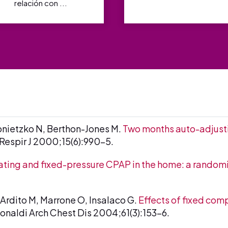
relación con ...
onietzko N, Berthon-Jones M.
Two months auto-adjusti
Respir J 2000;15(6):990-5.
ting and fixed-pressure CPAP in the home: a randomiz
, Ardito M, Marrone O, Insalaco G.
Effects of fixed com
naldi Arch Chest Dis 2004;61(3):153-6.