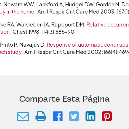
dt-Nowara WW, Lankford A, Hudgel DW, Gordon N, Do
py in the home.
Am J Respir Crit Care Med 2003; 167(1
nke RA, Walsleben JA, Rapoport DM.
Relative occurren
tion.
Chest 1998;114(3):685-90.
, Pinto P, Navajas D.
Response of automatic continuous
nch study.
Am J Respir Crit Care Med 2002;166(4):469
Comparte Esta Página