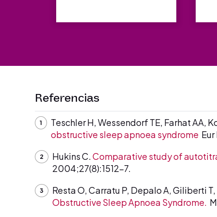
Referencias
Teschler H, Wessendorf TE, Farhat AA, K
obstructive sleep apnoea syndrome
Eur 
Hukins C.
Comparative study of autotitra
2004;27(8):1512-7.
Resta O, Carratu P, Depalo A, Giliberti T
Obstructive Sleep Apnoea Syndrome.
Mo