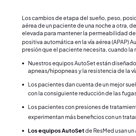
Los cambios de etapa del sueño, peso, posici
aérea de un paciente de una noche a otra, de
elevada para mantener la permeabilidad de l
positiva automática en la vía aérea (APAP) A
presión que el paciente necesita, cuando la 
Nuestros equipos AutoSet están diseñados
apneas/hipopneas y la resistencia de la ví
Los pacientes dan cuenta de un mejor sueñ
con la consiguiente reducción de las fugas
Los pacientes con presiones de tratamien
experimentan más beneficios con un trat
Los equipos AutoSet
de ResMed usan un a