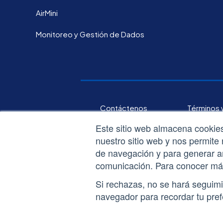
AirMini
Monitoreo y Gestión de Dados
Contáctenos
Términos 
Este sitio web almacena cookies 
nuestro sitio web y nos permite 
de navegación y para generar an
comunicación. Para conocer más 
Si rechazas, no se hará seguimi
navegador para recordar tu pref