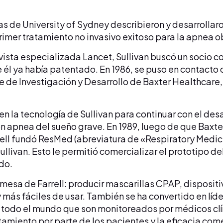
egas de University of Sydney describieron y desarrollar
 primer tratamiento no invasivo exitoso para la apnea o
revista especializada Lancet, Sullivan buscó un socio 
él ya había patentado. En 1986, se puso en contacto c
 de Investigación y Desarrollo de Baxter Healthcare, q
ó en la tecnología de Sullivan para continuar con el des
n apnea del sueño grave. En 1989, luego de que Baxte
ell fundó ResMed (abreviatura de «Respiratory Medici
llivan. Esto le permitió comercializar el prototipo de
ndo.
sa de Farrell: producir mascarillas CPAP, dispositi
más fáciles de usar. También se ha convertido en lí
 todo el mundo que son monitoreados por médicos clí
amiento por parte de los pacientes y la eficacia come