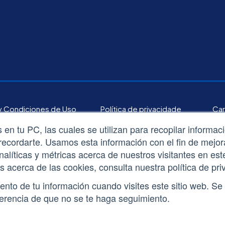
y Condiciones de Uso
Política de privacidade
Car
en tu PC, las cuales se utilizan para recopilar informac
recordarte. Usamos esta información con el fin de mejora
alíticas y métricas acerca de nuestros visitantes en est
Síguenos en nuestras redes sociales:
acerca de las cookies, consulta nuestra política de pri
ento de tu información cuando visites este sitio web. Se
erencia de que no se te haga seguimiento.
All rights reserved.© 2020 Resmed