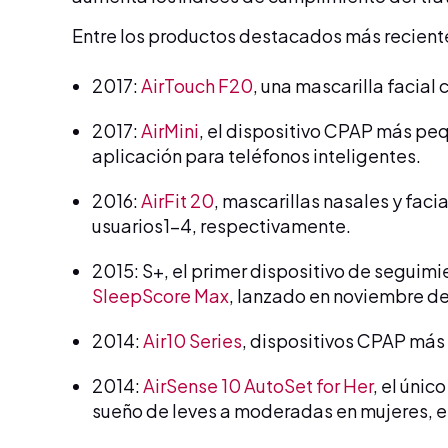
Entre los productos destacados más recientes
2017:
AirTouch F20
, una mascarilla facia
2017:
AirMini
, el dispositivo CPAP más pe
aplicación para teléfonos inteligentes.
2016:
AirFit 20
, mascarillas nasales y faci
usuarios1-4, respectivamente.
2015: S+, el primer dispositivo de seguimi
SleepScore Max
, lanzado en noviembre de
2014:
Air10 Series
, dispositivos CPAP má
2014:
AirSense 10 AutoSet for Her
, el úni
sueño de leves a moderadas en mujeres, 