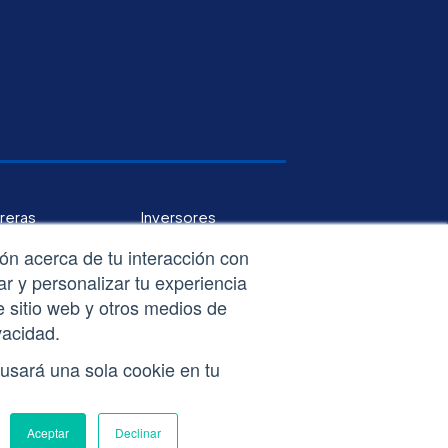
reras
Inversores
ión acerca de tu interacción con
r y personalizar tu experiencia
e sitio web y otros medios de
vacidad.
 usará una sola cookie en tu
Aceptar
Declinar