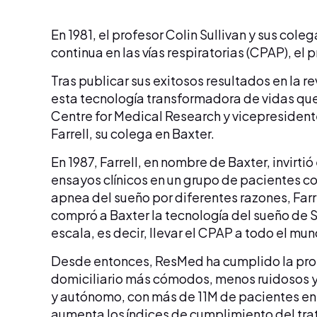
En 1981, el profesor Colin Sullivan y sus col
continua en las vías respiratorias (CPAP), el
Tras publicar sus exitosos resultados en la 
esta tecnología transformadora de vidas que 
Centre for Medical Research y vicepresidente
Farrell, su colega en Baxter.
En 1987, Farrell, en nombre de Baxter, invirti
ensayos clínicos en un grupo de pacientes co
apnea del sueño por diferentes razones, Farr
compró a Baxter la tecnología del sueño de Su
escala, es decir, llevar el CPAP a todo el mu
Desde entonces, ResMed ha cumplido la prome
domiciliario más cómodos, menos ruidosos y 
y autónomo, con más de 11M de pacientes en
aumenta los índices de cumplimiento del trat