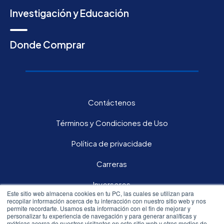
Investigación y Educación
Donde Comprar
Contáctenos
Términos y Condiciones de Uso
Política de privacidade
Carreras
Inversores
Este sitio web almacena cookies en tu PC, las cuales se utilizan para
recopilar información acerca de tu interacción con nuestro sitio web y nos
permite recordarte. Usamos esta información con el fin de mejorar y
Síguenos en nuestras redes sociales:
personalizar tu experiencia de navegación y para generar analíticas y
métricas acerca de nuestros visitantes en este sitio web y otros medios de