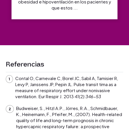
obesidad e hipoventilación en los pacientes y
que estos ...
Referencias
Contal O, Carnevale C, Borel JC, Sabil A, Tamisier R,
Levy P, Janssens JP, Pepin JL. Pulse transit tima as a
measure of respiratory effort under nonivasive
ventilation. Eur Respir J. 2013
41(2):346-53
Budweiser, S., Hitzl A.P., Jörres, R.A., Schmidbauer,
K., Heinemann, F., Pfeifer, M., (2007). Health-related
quality of life and long-term prognosis in chronic
hypercapnic respiratory failure: a prospective