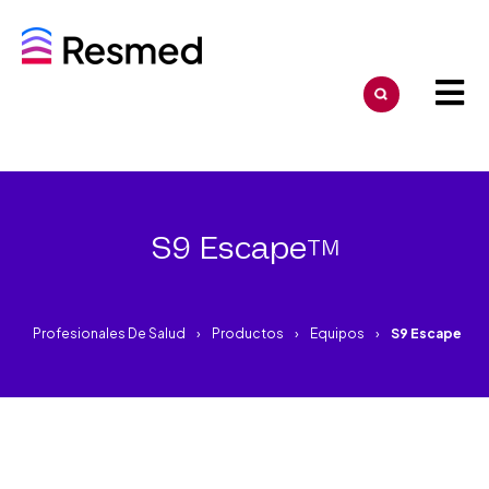
S9 Escape
TM
Profesionales De Salud
Productos
Equipos
S9 Escape