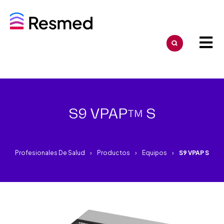
S9 VPAP
S
TM
Profesionales De Salud
Productos
Equipos
S9 VPAP S