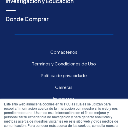
Investigación y Educación
Donde Comprar
Contáctenos
Términos y Condiciones de Uso
Política de privacidade
Carreras
Inversores
Este sitio web almacena cookies en tu PC, las cuales se utilizan para
recopilar información acerca de tu interacción con nuestro sitio web y nos
permite recordarte. Usamos esta información con el fin de mejorar y
Síguenos en nuestras redes sociales:
personalizar tu experiencia de navegación y para generar analíticas y
métricas acerca de nuestros visitantes en este sitio web y otros medios de
comunicación. Para conocer más acerca de las cookies, consulta nuestra