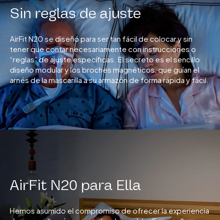
Sin reglas de ajuste
AirFit N20 se diseñó para ser tan fácil de colocar y sin
tener que contar necesariamente con instrucciones o
“reglas” de ajuste específicas. El secreto es el sencillo
diseño modular y los broches magnéticos, que guían el
arnés de la mascarilla a su armazón de forma rápida y fácil.
AirFit N20 para Ella
Hemos asumido el compromiso de ofrecer la experiencia