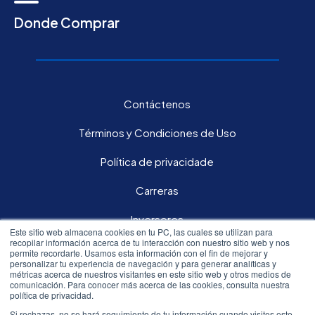
Donde Comprar
Contáctenos
Términos y Condiciones de Uso
Política de privacidade
Carreras
Inversores
Este sitio web almacena cookies en tu PC, las cuales se utilizan para
recopilar información acerca de tu interacción con nuestro sitio web y nos
permite recordarte. Usamos esta información con el fin de mejorar y
Síguenos en nuestras redes sociales:
personalizar tu experiencia de navegación y para generar analíticas y
métricas acerca de nuestros visitantes en este sitio web y otros medios de
comunicación. Para conocer más acerca de las cookies, consulta nuestra
política de privacidad.
Si rechazas, no se hará seguimiento de tu información cuando visites este