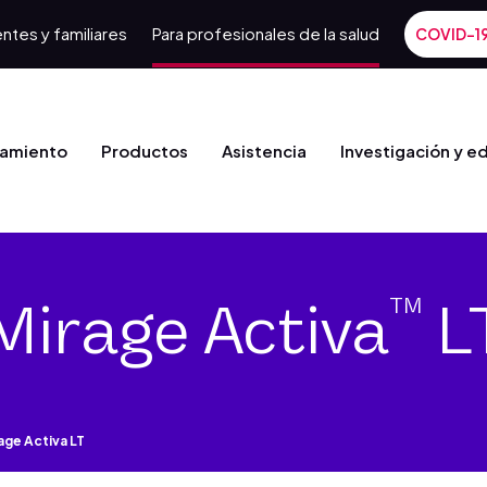
ntes y familiares
Para profesionales de la salud
COVID-1
tamiento
Productos
Asistencia
Investigación y e
Mirage Activa
L
TM
age Activa LT