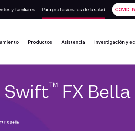
ntes y familiares
Para profesionales de la salud
COVID-1
tamiento
Productos
Asistencia
Investigación y e
Swift
FX Bella
TM
ft FX Bella