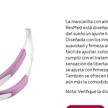
La mascarilla con al
ResMed está diseñad
del sueño un ajuste
Diseñada con los inn
suavidad y firmeza al
fácil de ajustar, colo
cumplir con el tratam
sensación de libertad
se ajusta con firmeza
También se ofrecen 
aún más la comodid
Nota: Verifique la di