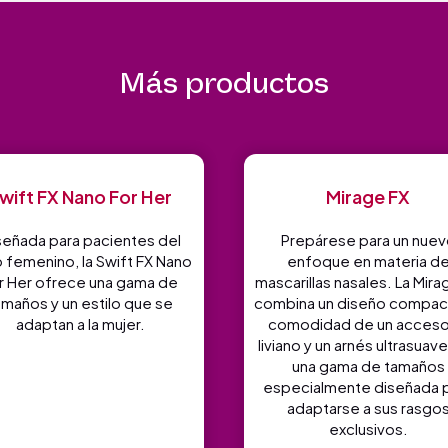
Más productos
wift FX Nano For Her
Mirage FX
señada para pacientes del
Prepárese para un nuev
 femenino, la Swift FX Nano
enfoque en materia d
r Her ofrece una gama de
mascarillas nasales. La Mira
amaños y un estilo que se
combina un diseño compact
adaptan a la mujer.
comodidad de un acceso
liviano y un arnés ultrasuav
una gama de tamaños
especialmente diseñada 
adaptarse a sus rasgo
exclusivos.