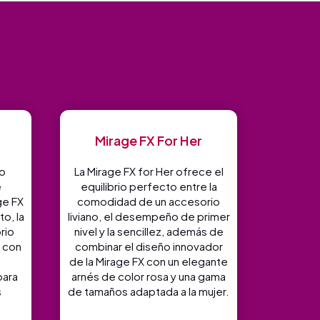
Mirage FX For Her
o
La Mirage FX for Her ofrece el
e
equilibrio perfecto entre la
ge FX
comodidad de un accesorio
o, la
liviano, el desempeño de primer
rio
nivel y la sencillez, además de
e con
combinar el diseño innovador
de la Mirage FX con un elegante
para
arnés de color rosa y una gama
s
de tamaños adaptada a la mujer.