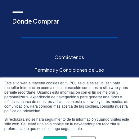
Dónde Comprar
Contáctenos
Términos y Condiciones de Uso
Política de privacidad
Este sitio web almacena cookies en tu PC, las cuales se utilizan para
recopilar información acerca de tu interacción con nuestro sitio web y nos
permite recordarte. Usamos esta información con el fin de mejorar y
Carreras
personalizar tu experiencia de navegación y para generar analíticas y
métricas acerca de nuestros visitantes en este sitio web y otros medios de
comunicación. Para conocer más acerca de las cookies, consulta nuestra
Inversores
política de privacidad.
Si rechazas, no se hará seguimiento de tu información cuando visites este
sitio web. Se usará una sola cookie en tu navegador para recordar tu
All rights reserved.©
2026
Resmed
preferencia de que no se te haga seguimiento.