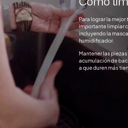
Como lim
Para lograr la mejor
importante limpiar 
incluyendo la mascari
humidificador.
Mantener las piezas
acumulación de bacte
a que duren más tie