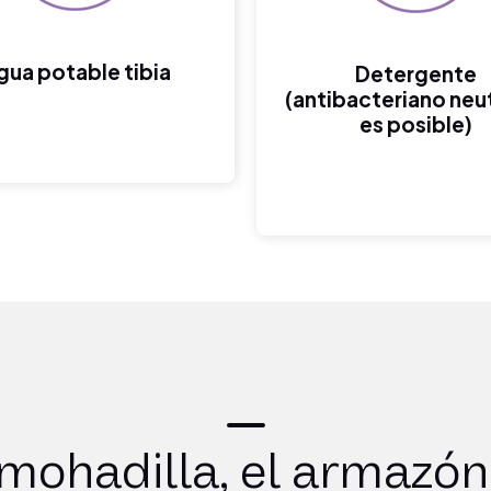
gua potable tibia
Detergente
(antibacteriano neut
es posible)
mohadilla, el armazón 