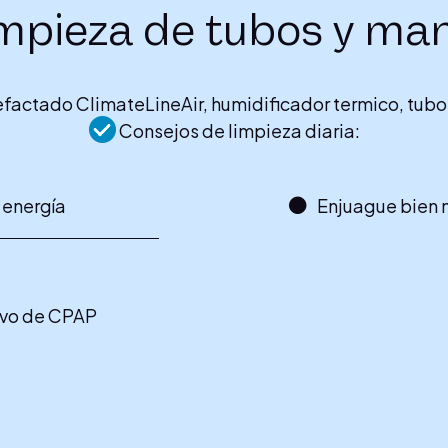
impieza de tubos y man
efactado ClimateLineAir, humidificador termico, tubo
Consejos de limpieza diaria:
 energía
Enjuague bien 
tivo de CPAP