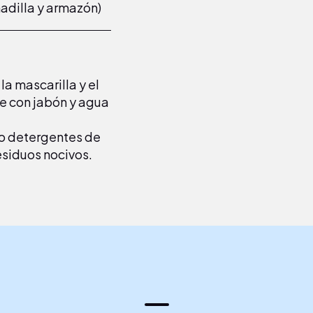
hadilla y armazón)
la mascarilla y el
te con jabón y agua
mo detergentes de
residuos nocivos.