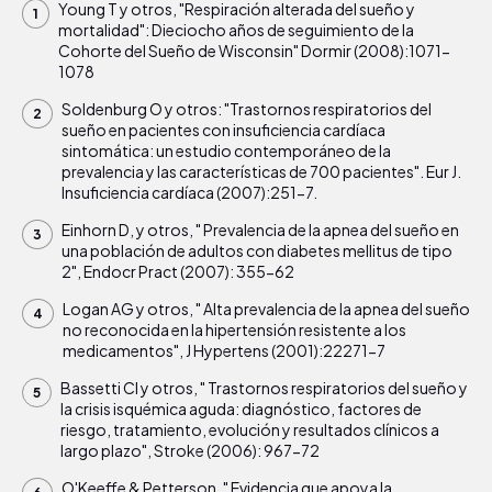
Young T y otros, "Respiración alterada del sueño y
mortalidad": Dieciocho años de seguimiento de la
Cohorte del Sueño de Wisconsin" Dormir (2008):1071-
1078
Soldenburg O y otros: "Trastornos respiratorios del
sueño en pacientes con insuficiencia cardíaca
sintomática: un estudio contemporáneo de la
prevalencia y las características de 700 pacientes". Eur J.
Insuficiencia cardíaca (2007):251-7.
Einhorn D, y otros, " Prevalencia de la apnea del sueño en
una población de adultos con diabetes mellitus de tipo
2", Endocr Pract (2007): 355-62
Logan AG y otros, " Alta prevalencia de la apnea del sueño
no reconocida en la hipertensión resistente a los
medicamentos", J Hypertens (2001):22271-7
Bassetti Cl y otros, " Trastornos respiratorios del sueño y
la crisis isquémica aguda: diagnóstico, factores de
riesgo, tratamiento, evolución y resultados clínicos a
largo plazo", Stroke (2006): 967-72
O'Keeffe & Petterson, " Evidencia que apoya la