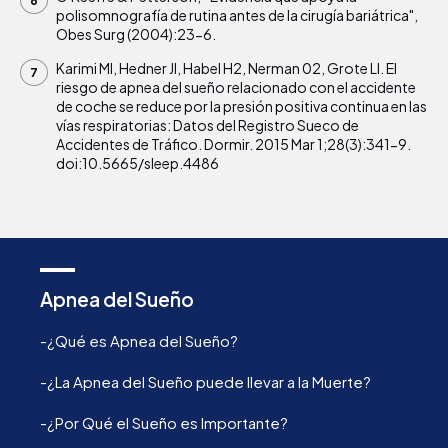
polisomnografía de rutina antes de la cirugía bariátrica",
Obes Surg (2004):23-6.
Karimi Ml, Hedner Jl, Habel H2, Nerman 02, Grote Ll. El
riesgo de apnea del sueño relacionado con el accidente
de coche se reduce por la presión positiva continua en las
vías respiratorias: Datos del Registro Sueco de
Accidentes de Tráfico. Dormir. 2015 Mar 1;28(3):341-9.
doi:10.5665/sleep.4486
Apnea del Sueño
-¿Qué es Apnea del Sueño?
-¿La Apnea del Sueño puede llevar a la Muerte?
-¿Por Qué el Sueño es Importante?