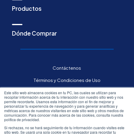
Productos
Dónde Comprar
Contáctenos
Términos y Condiciones de Uso
Política de privacidad
Este sitio web almacena cookies en tu PC, las cuales se utilizan para
recopilar información acerca de tu interacción con nuestro sitio web y nos
permite recordarte. Usamos esta información con el fin de mejorar y
Carreras
personalizar tu experiencia de navegación y para generar analíticas y
métricas acerca de nuestros visitantes en este sitio web y otros medios de
comunicación. Para conocer más acerca de las cookies, consulta nuestra
Inversores
política de privacidad.
Si rechazas, no se hará seguimiento de tu información cuando visites este
sitio web. Se usará una sola cookie en tu navegador para recordar tu