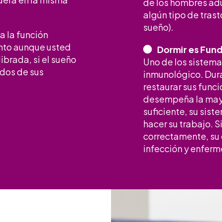
de los hombres adu
algún tipo de tras
sueño).
a la función
anto aunque usted
Dormir es Fun
ibrada, si el sueño
Uno de los sistema
ados de sus
inmunológico. Dura
restaurar sus func
desempeña la mayor
suficiente, su sis
hacer su trabajo. 
correctamente, su
infección y enfer