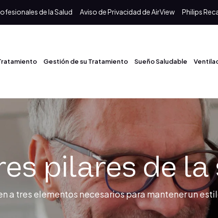
ofesionales de la Salud
Aviso de Privacidad de AirView
Philips Reca
 Tratamiento
Gestión de su Tratamiento
Sueño Saludable
Ventila
res pilares de la
eren a tres elementos necesarios para mantener un esti