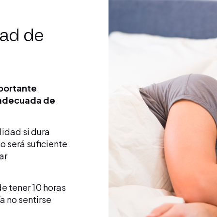
dad de
mportante
 adecuada de
idad si dura
o será suficiente
ar
de tener 10 horas
a no sentirse