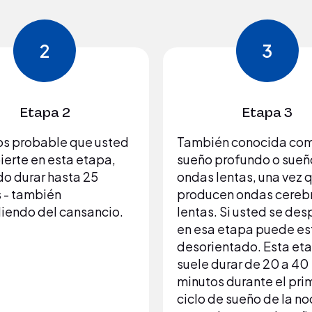
2
3
Etapa 2
Etapa 3
s probable que usted
También conocida co
ierte en esta etapa,
sueño profundo o sueñ
o durar hasta 25
ondas lentas, una vez 
 - también
producen ondas cereb
endo del cansancio.
lentas. Si usted se des
en esa etapa puede es
desorientado. Esta et
suele durar de 20 a 40
minutos durante el pri
ciclo de sueño de la n