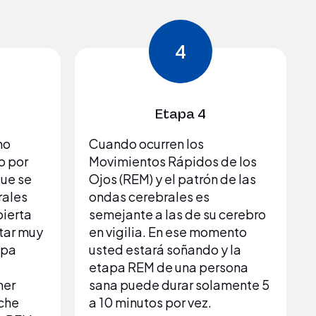
4
Etapa 4
mo
Cuando ocurren los
o por
Movimientos Rápidos de los
que se
Ojos (REM) y el patrón de las
rales
ondas cerebrales es
pierta
semejante a las de su cerebro
tar muy
en vigilia. En ese momento
apa
usted estará soñando y la
etapa REM de una persona
mer
sana puede durar solamente 5
oche
a 10 minutos por vez.