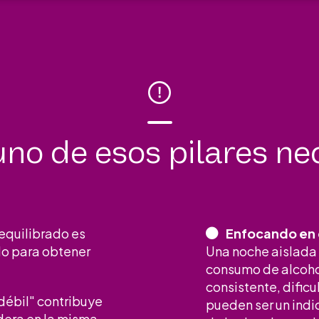
no de esos pilares nec
 equilibrado es
Enfocando en 
do para obtener
Una noche aislada 
consumo de alcoho
consistente, dific
débil" contribuye
pueden ser un indi
dera en la misma