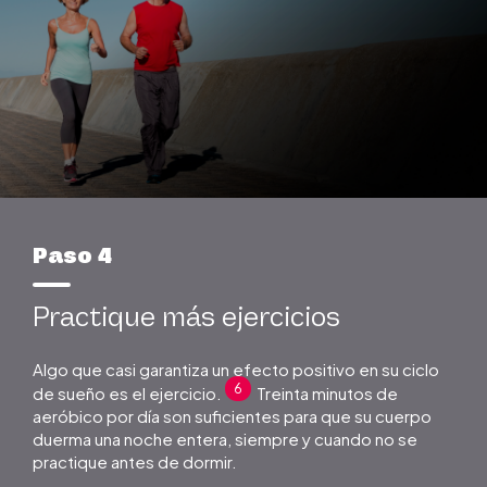
Paso 4
Practique más ejercicios
Algo que casi garantiza un efecto positivo en su ciclo
6
de sueño es el ejercicio.
Treinta minutos de
aeróbico por día son suficientes para que su cuerpo
duerma una noche entera, siempre y cuando no se
practique antes de dormir.