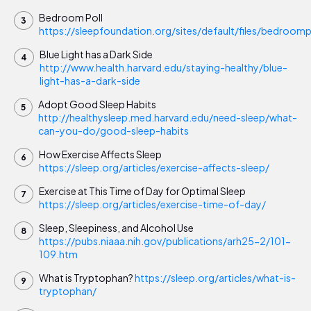
Bedroom Poll
https://sleepfoundation.org/sites/default/files/bedroo
Blue Light has a Dark Side
http://www.health.harvard.edu/staying-healthy/blue-
light-has-a-dark-side
Adopt Good Sleep Habits
http://healthysleep.med.harvard.edu/need-sleep/what-
can-you-do/good-sleep-habits
How Exercise Affects Sleep
https://sleep.org/articles/exercise-affects-sleep/
Exercise at This Time of Day for Optimal Sleep
https://sleep.org/articles/exercise-time-of-day/
Sleep, Sleepiness, and Alcohol Use
https://pubs.niaaa.nih.gov/publications/arh25-2/101-
109.htm
What is Tryptophan?
https://sleep.org/articles/what-is-
tryptophan/