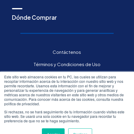
Dónde Comprar
Contáctenos
Términos y Condiciones de Uso
Política de privacidad
Este sitio web almacena cookies en tu PC, las cuales se utilizan para
recopilar información acerca de tu interacción con nuestro sitio web y nos
permite recordarte. Usamos esta información con el fin de mejorar y
Carreras
personalizar tu experiencia de navegación y para generar analíticas y
métricas acerca de nuestros visitantes en este sitio web y otros medios de
comunicación. Para conocer más acerca de las cookies, consulta nuestra
Inversores
política de privacidad.
Si rechazas, no se hará seguimiento de tu información cuando visites este
sitio web. Se usará una sola cookie en tu navegador para recordar tu
All rights reserved.©
2026
Resmed
preferencia de que no se te haga seguimiento.