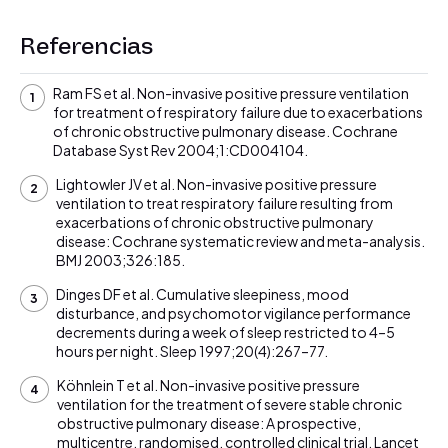
Referencias
Ram FS et al. Non-invasive positive pressure ventilation
for treatment of respiratory failure due to exacerbations
of chronic obstructive pulmonary disease. Cochrane
Database Syst Rev 2004;1:CD004104.
Lightowler JV et al. Non-invasive positive pressure
ventilation to treat respiratory failure resulting from
exacerbations of chronic obstructive pulmonary
disease: Cochrane systematic review and meta-analysis.
BMJ 2003;326:185.
Dinges DF et al. Cumulative sleepiness, mood
disturbance, and psychomotor vigilance performance
decrements during a week of sleep restricted to 4–5
hours per night. Sleep 1997;20(4):267–77.
Köhnlein T et al. Non-invasive positive pressure
ventilation for the treatment of severe stable chronic
obstructive pulmonary disease: A prospective,
multicentre, randomised, controlled clinical trial. Lancet