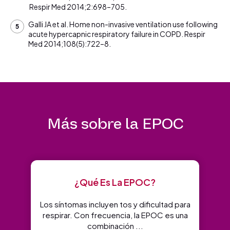
Respir Med 2014;2:698–705.
Galli JA et al. Home non-invasive ventilation use following
acute hypercapnic respiratory failure in COPD. Respir
Med 2014;108(5):722–8.
Más sobre la EPOC
¿Qué Es La EPOC?
Los síntomas incluyen tos y dificultad para
respirar. Con frecuencia, la EPOC es una
combinación ...