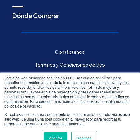
Dónde Comprar
Contáctenos
Términos y Condiciones de Uso
Política de privacidad
Este sitio web almacena cookies en tu PC, las cuales se utilizan para
recopilar información acerca de tu interacción con nuestro sitio web y nos
permite recordarte. Usamos esta información con el fin de mejorar y
Carreras
personalizar tu experiencia de navegación y para generar analíticas y
métricas acerca de nuestros visitantes en este sitio web y otros medios de
comunicación. Para conocer más acerca de las cookies, consulta nuestra
Inversores
política de privacidad.
Si rechazas, no se hará seguimiento de tu información cuando visites este
sitio web. Se usará una sola cookie en tu navegador para recordar tu
All rights reserved.©
2026
Resmed
preferencia de que no se te haga seguimiento.
Aceptar
Declinar