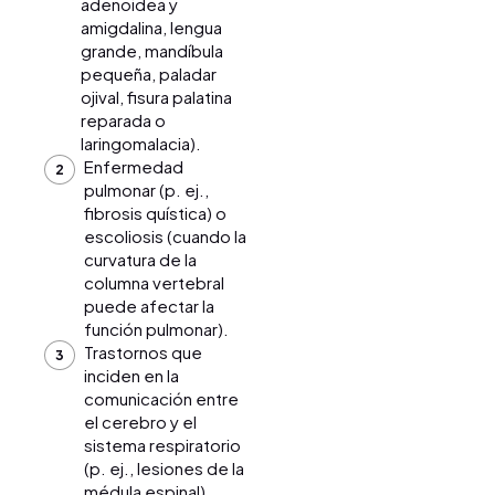
adenoidea y
amigdalina, lengua
grande, mandíbula
pequeña, paladar
ojival, fisura palatina
reparada o
laringomalacia).
Enfermedad
pulmonar (p. ej.,
fibrosis quística) o
escoliosis (cuando la
curvatura de la
columna vertebral
puede afectar la
función pulmonar).
Trastornos que
inciden en la
comunicación entre
el cerebro y el
sistema respiratorio
(p. ej., lesiones de la
médula espinal).