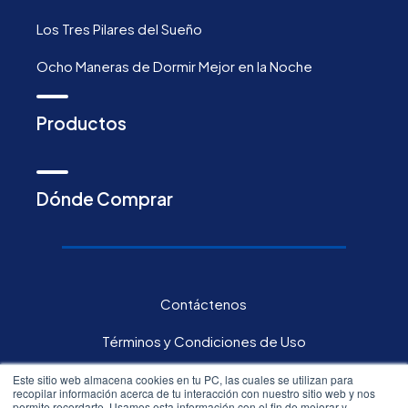
Los Tres Pilares del Sueño
Ocho Maneras de Dormir Mejor en la Noche
Productos
Dónde Comprar
Contáctenos
Términos y Condiciones de Uso
Política de privacidad
Este sitio web almacena cookies en tu PC, las cuales se utilizan para
recopilar información acerca de tu interacción con nuestro sitio web y nos
permite recordarte. Usamos esta información con el fin de mejorar y