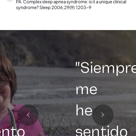
PA. Complex sleep apnea syndrome: is it a unique clinical
syndrome? Sleep 2006;29(9):1203–9
"Siempr
me
he
ento
sentido