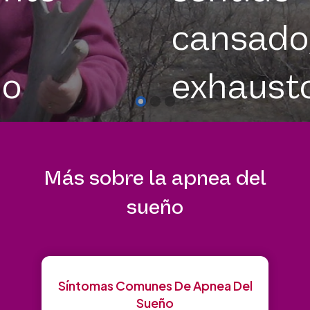
cansado
do
exhaust
Historia
Más sobre la apnea del
De
sueño
Jessica
➜
s
Síntomas Comunes De Apnea Del
Sueño