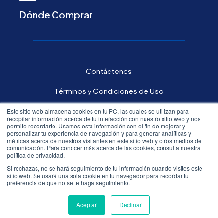
Dónde Comprar
Contáctenos
Términos y Condiciones de Uso
Política de privacidad
Este sitio web almacena cookies en tu PC, las cuales se utilizan para
recopilar información acerca de tu interacción con nuestro sitio web y nos
permite recordarte. Usamos esta información con el fin de mejorar y
Carreras
personalizar tu experiencia de navegación y para generar analíticas y
métricas acerca de nuestros visitantes en este sitio web y otros medios de
comunicación. Para conocer más acerca de las cookies, consulta nuestra
Inversores
política de privacidad.
Si rechazas, no se hará seguimiento de tu información cuando visites este
sitio web. Se usará una sola cookie en tu navegador para recordar tu
All rights reserved.©
2026
Resmed
preferencia de que no se te haga seguimiento.
Aceptar
Declinar