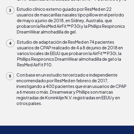
Estudio clínico externo guiado por ResMed en 22
usuarios de mascarillas nasales tipo pillow en el período
de mayo a junio de 2018, en Sídney, Australia, que
probaron la ResMed AirFit™ P30i y la Phillips Respironics
DreamWear almohadilla de gel.
Estudio de adaptación de ResMed en 74 pacientes
usuarios de CPAP realizado de 4 a 8 de junio de 2018 en
varios locales de EEUU que probaron la AirFit™ P30i, la
Phillips Respironics DreamWear almohadilla de gel o la
ResMed AirFit P10.
Con base en un estudio tercerizado e independiente
encomendado por ResMed en febrero de 2017,
investigando a 400 pacientes que eran usuarios de CPAP
a 6 meses o más. Dreamwear y Phillips son marcas
registradas de Koninklije N.V. registradas en EEUU y en
otros países.