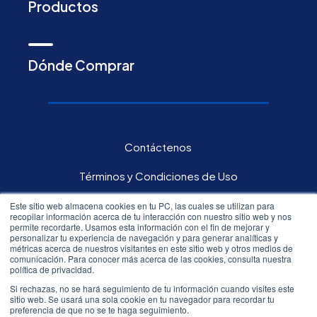
Productos
Dónde Comprar
Contáctenos
Términos y Condiciones de Uso
Política de privacidad
Este sitio web almacena cookies en tu PC, las cuales se utilizan para
recopilar información acerca de tu interacción con nuestro sitio web y nos
permite recordarte. Usamos esta información con el fin de mejorar y
Carreras
personalizar tu experiencia de navegación y para generar analíticas y
métricas acerca de nuestros visitantes en este sitio web y otros medios de
comunicación. Para conocer más acerca de las cookies, consulta nuestra
Inversores
política de privacidad.
Si rechazas, no se hará seguimiento de tu información cuando visites este
sitio web. Se usará una sola cookie en tu navegador para recordar tu
All rights reserved.©
2026
Resmed
preferencia de que no se te haga seguimiento.