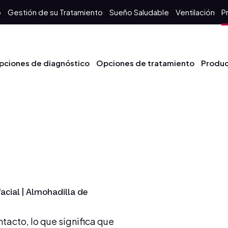
o
Gestión de su Tratamiento
Sueño Saludable
Ventilación
P
pciones de diagnóstico
Opciones de tratamiento
Produ
acial | Almohadilla de
tacto, lo que significa que