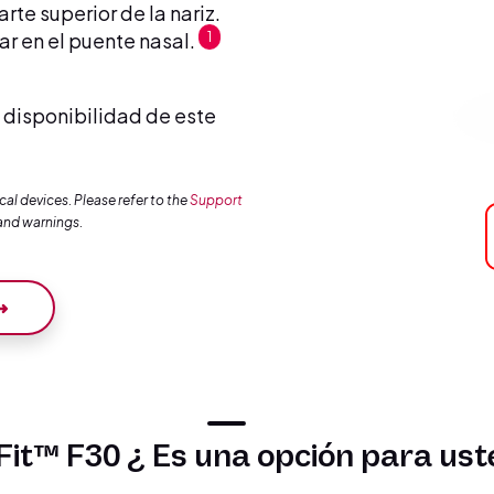
rte superior de la nariz.
ar en el puente nasal.
1
a disponibilidad de este
al devices. Please refer to the
Support
and warnings.
 ➜
Fit™ F30 ¿ Es una opción para us