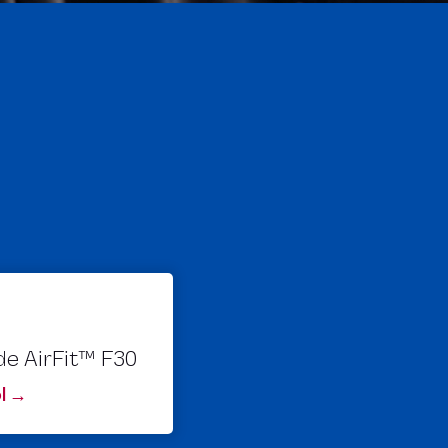
de AirFit™ F30
l →