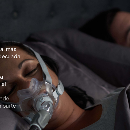
ña, más
 adecuada
sa
 el
uede
a parte