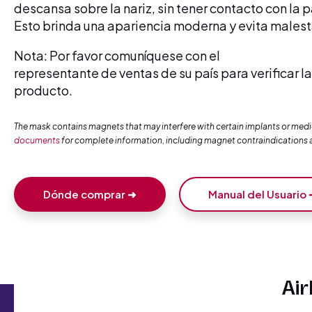
descansa sobre la nariz, sin tener contacto con la pa
Esto brinda una apariencia moderna y evita malest
Nota: Por favor comuníquese con el
representante de ventas de su país para verificar l
producto.
The mask contains magnets that may interfere with certain implants or medic
documents
for complete information, including magnet contraindications 
Dónde comprar ➜
Manual del Usuario
Air