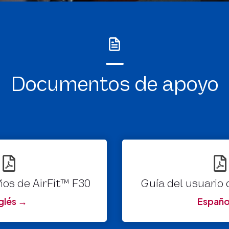
Documentos de apoyo
os de AirFit™ F30
Guía del usuario 
nglés →
Españo