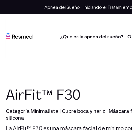
Apnea del Sueño
Iniciando el Tratamient
¿Qué es la apnea del sueño?
O
AirFit™ F30
Categoría Minimalista | Cubre boca y nariz | Máscara f
silicona
La AirFit™ F30 es una máscara facial de mínimo con