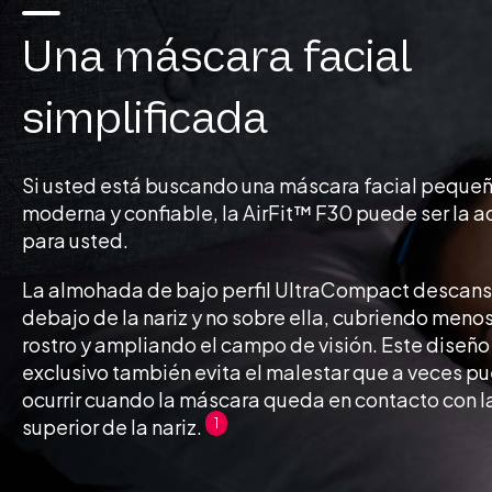
Una máscara facial
simplificada
Si usted está buscando una máscara facial peque
moderna y confiable, la AirFit™ F30 puede ser la
para usted.
La almohada de bajo perfil UltraCompact descan
debajo de la nariz y no sobre ella, cubriendo menos
rostro y ampliando el campo de visión. Este diseño
exclusivo también evita el malestar que a veces p
ocurrir cuando la máscara queda en contacto con l
superior de la nariz.
1