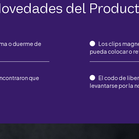
ovedades del Produc
 cama o duerme de
Los clips magn
pueda colocar o re
encontraron que
El codo de libe
levantarse por la n