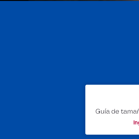
Guía de tamañ
I