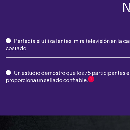
N
Perfecta si utiiza lentes, mira televisión en la
costado.
Un estudio demostró que los 75 participantes 
proporciona un sellado confiable.
1