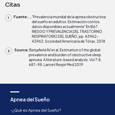
Citas
Fuente:...
"Prevalencia mundial de la apnea obstructiva
del sueño en adultos: Estimación con los
datos disponibles actualmente" En B67.
RIESGO Y PREVALENCIA DEL TRASTORNO
RESPIRATORIO DEL SUEÑO, pp. A3962-
A3962. Sociedad Americana de Tórax, 2018
Source:
Benjafield AV et al. Estimation of the global
prevalence and burden of obstructive sleep
apnoea: A literature-based analysis. Vol 7:8;
687-98. Lancet Respir Med 2019
Apnea del Sueño
-¿Qué es Apnea del Sueño?