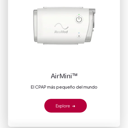
AirMini™
El CPAP más pequeño del mundo
Explore
➜