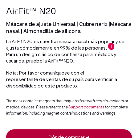
AirFit™ N20
Máscara de ajuste Universal | Cubre nariz |Máscara
nasal | Almohadilla de silicona
La AirFit N20 es nuestra máscara nasal más popular y se
1
ajusta cómodamente en 99% de las personas.
Para un design clásico de confianza para médicos y
usuarios, pruebe la AirFit™ N20.
Nota: Por favor comuníquese con el
representante de ventas de su país para verificar la
disponibilidad de este producto.
The mask contains magnets that may interfere with certain implants or
medical devices. Please refer to the
Support documents
for complete
information, including magnet contraindications and warnings.
Dónde comprar ➜