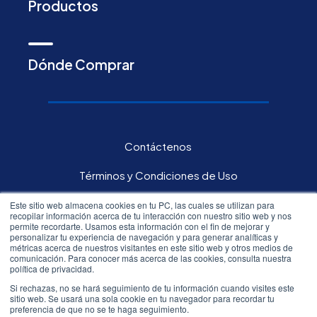
Productos
Dónde Comprar
Contáctenos
Términos y Condiciones de Uso
Política de privacidad
Este sitio web almacena cookies en tu PC, las cuales se utilizan para
recopilar información acerca de tu interacción con nuestro sitio web y nos
permite recordarte. Usamos esta información con el fin de mejorar y
Carreras
personalizar tu experiencia de navegación y para generar analíticas y
métricas acerca de nuestros visitantes en este sitio web y otros medios de
comunicación. Para conocer más acerca de las cookies, consulta nuestra
Inversores
política de privacidad.
Si rechazas, no se hará seguimiento de tu información cuando visites este
sitio web. Se usará una sola cookie en tu navegador para recordar tu
All rights reserved.©
2026
Resmed
preferencia de que no se te haga seguimiento.