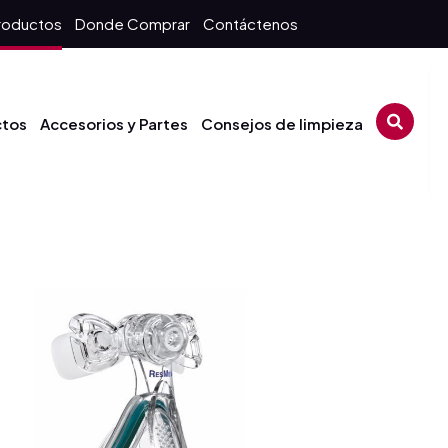
roductos
Donde Comprar
Contáctenos
ctos
Accesorios y Partes
Consejos de limpieza